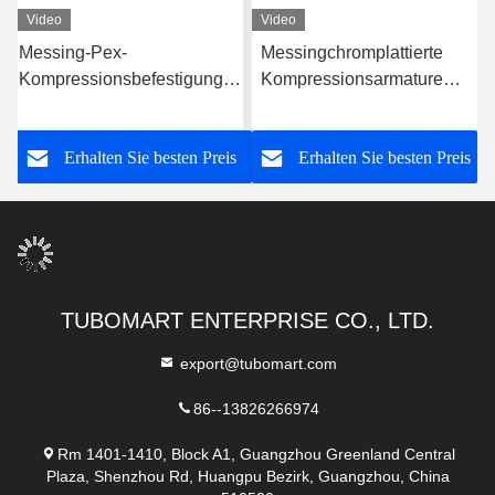
Video
Video
Messing-Pex-
Messingchromplattierte
Kompressionsbefestigungen
Kompressionsarmaturen
Chromplattierte
undichtes Pex-
Mehrschicht-Pex-
Klempnerarmaturen
s
Erhalten Sie besten Preis
Erhalten Sie besten Preis
Wasserrohrbefestigungen
TUBOMART ENTERPRISE CO., LTD.
export@tubomart.com
86--13826266974
Rm 1401-1410, Block A1, Guangzhou Greenland Central
Plaza, Shenzhou Rd, Huangpu Bezirk, Guangzhou, China