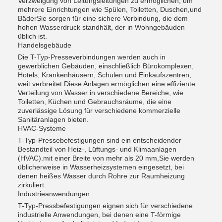
Verzweigung von Leitungsleitungen zu ermöglichen, um
mehrere Einrichtungen wie Spülen, Toiletten, Duschen,und
BäderSie sorgen für eine sichere Verbindung, die dem
hohen Wasserdruck standhält, der in Wohngebäuden
üblich ist.
Handelsgebäude
Die T-Typ-Presseverbindungen werden auch in
gewerblichen Gebäuden, einschließlich Bürokomplexen,
Hotels, Krankenhäusern, Schulen und Einkaufszentren,
weit verbreitet.Diese Anlagen ermöglichen eine effiziente
Verteilung von Wasser in verschiedene Bereiche, wie
Toiletten, Küchen und Gebrauchsräume, die eine
zuverlässige Lösung für verschiedene kommerzielle
Sanitäranlagen bieten.
HVAC-Systeme
T-Typ-Pressebefestigungen sind ein entscheidender
Bestandteil von Heiz-, Lüftungs- und Klimaanlagen
(HVAC).mit einer Breite von mehr als 20 mm,Sie werden
üblicherweise in Wasserheizsystemen eingesetzt, bei
denen heißes Wasser durch Rohre zur Raumheizung
zirkuliert.
Industrieanwendungen
T-Typ-Pressbefestigungen eignen sich für verschiedene
industrielle Anwendungen, bei denen eine T-förmige