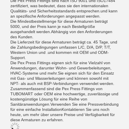
Die Pex Press Fittings sind nach ISO 9001 und ISO17484
zertifiziert, was bedeutet, dass sie den internationalen
Qualitäts- und Sicherheitsstandards entsprechen.und kann
an spezifische Anforderungen angepasst werden.
Die Mindestbestellmenge für diese Armaturen beträgt
5000, und der Preis kann je nach Bestellgröße
ausgehandelt werden.Abhängig von den Anforderungen
des Kunden.
Die Lieferzeit für diese Armaturen beträgt ca. 45 Tage, und
die Zahlungsbedingungen umfassen L/C, D/A, D/P, T/T,
Western Union und .und kommen mit OEM und ODM-
Support.
Die Pex Press Fittings eignen sich für eine Vielzahl von
Anwendungen, darunter Wohn- und Gewerbeleitungen,
HVAC-Systeme und mehr.Sie eignen sich für den Einsatz
mit Gas- und Wasserleitungen und können sowohl mit
NPT- als auch mit BSP-Verbindungen verwendet werden.
Zusammenfassend sind die Pex Press Fittings von
TUBOMART oder OEM eine hochwertige, zuverlässige und
kostengünstige Lösung für eine Reihe von
Sanitäranwendungen.Verwenden Sie eine Pressverbindung
für eine einfache InstallationKontaktieren Sie uns noch
heute, um mehr über unsere Preise und Verfügbarkeit für
diese Armaturen zu erfahren.