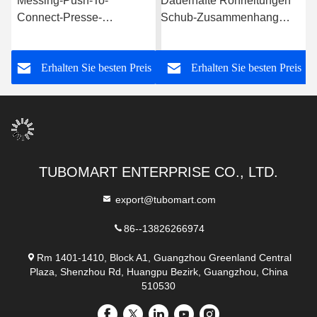
Messing-Push-To-
Dauerhafte Rohrleitungen
Connect-Presse-
Schub-Zusammenhang
Sanitäranlagen
Rohrverbindungen
Schleimfrei für PEX AL
Nickelplattierte
s
Erhalten Sie besten Preis
Erhalten Sie besten Preis
PEX-Rohre
Messingpresseverbindungen
TUBOMART ENTERPRISE CO., LTD.
export@tubomart.com
86--13826266974
Rm 1401-1410, Block A1, Guangzhou Greenland Central
Plaza, Shenzhou Rd, Huangpu Bezirk, Guangzhou, China
510530