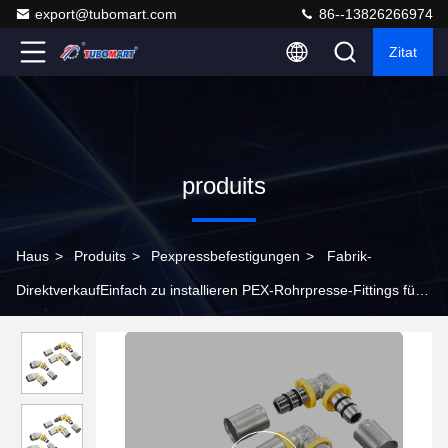
export@tubomart.com
86--13826266974
Zitat
produits
Haus
>
Produits
>
Pexpressbefestigungen
>
Fabrik-
DirektverkaufEinfach zu installieren PEX-Rohrpresse-Fittings für
NPT- oder BSP-Rohrgassysteme